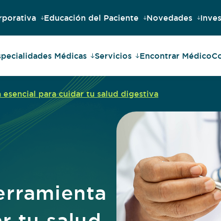
rporativa
Educación del Paciente
Novedades
Inves
specialidades Médicas
Servicios
Encontrar Médico
Co
esencial para cuidar tu salud digestiva
erramienta
r tu salud