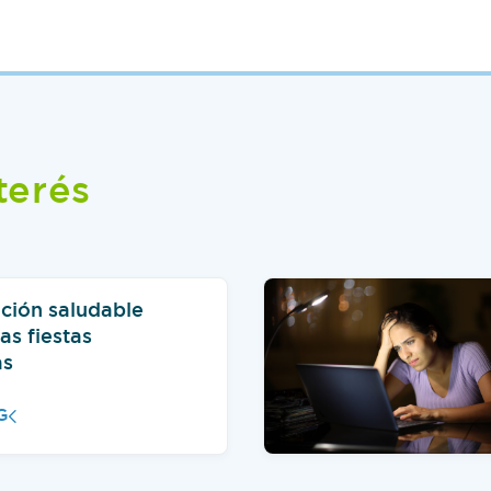
terés
ción saludable
as fiestas
as
G