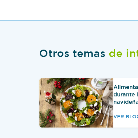
Otros temas
de in
Alimenta
durante l
navideñ
VER BLO