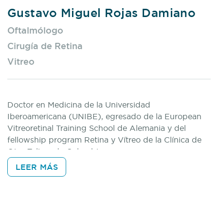
Gustavo Miguel Rojas Damiano
Oftalmólogo
Cirugía de Retina
Vitreo
Doctor en Medicina de la Universidad
Iberoamericana (UNIBE), egresado de la European
Vitreoretinal Training School de Alemania y del
fellowship program Retina y Vítreo de la Clínica de
Ojos Tolima de Colombia.
LEER MÁS
Posee certificaciones en exámenes de Ciencias
Básicas y Clínicas en Oftalmología, además en
Óptica y en Refracción del International Council of
Ophthalmology (ICO).