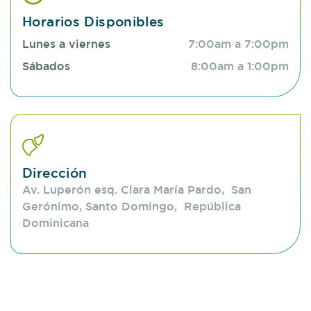
Horarios Disponibles
necesidades específicas.
Lunes a viernes
7:00am a 7:00pm
Utilizamos tratamientos basados en evidencia, que
Sábados
8:00am a 1:00pm
incluyen medicamentos y terapias físicas, con el
objetivo de mejorar la calidad de vida y reducir el
dolor y la inflamación, asegurando un
acompañamiento integral a lo largo del proceso de
atención.
Dirección
Av. Luperón esq. Clara María Pardo, San
Gerónimo, Santo Domingo, República
Dominicana