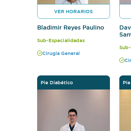
VER HORARIOS
Bladimir Reyes Paulino
Dav
San
Sub-Especialidades
Sub-
Cirugía General
Ci
Pie Diabético
Pie