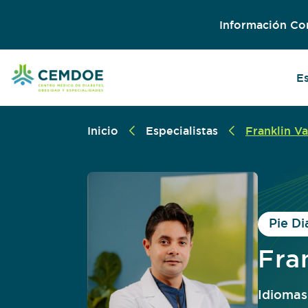
Información Co
E
Inicio
Especialistas
Franklin V
Pie Di
Fra
Idiomas