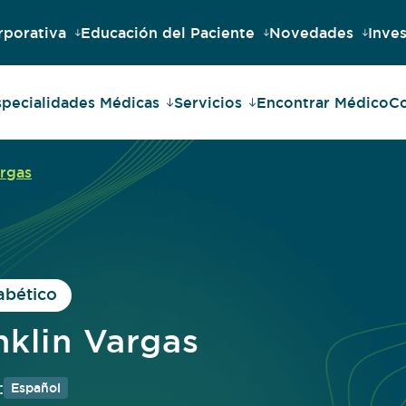
rporativa
Educación del Paciente
Novedades
Inves
specialidades Médicas
Servicios
Encontrar Médico
Co
argas
abético
nklin Vargas
:
Español