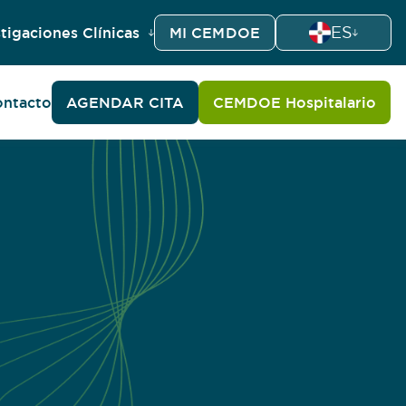
ES
tigaciones Clínicas
MI CEMDOE
ntacto
AGENDAR CITA
CEMDOE Hospitalario