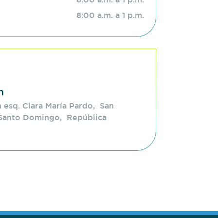
8:00 a.m. a 1 p.m.
n
 esq. Clara María Pardo, San
Santo Domingo, República