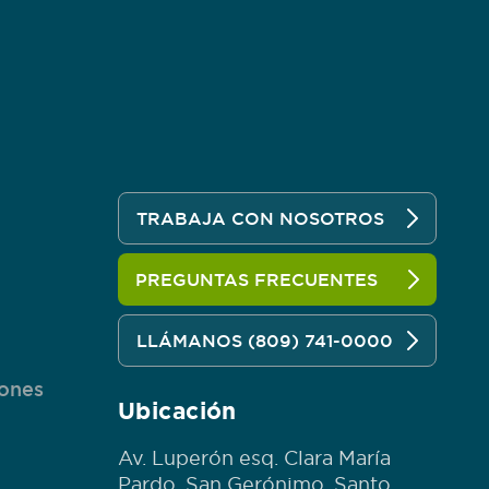
TRABAJA CON NOSOTROS
PREGUNTAS FRECUENTES
n
LLÁMANOS (809) 741-0000
iones
Ubicación
Av. Luperón esq. Clara María
Pardo, San Gerónimo, Santo