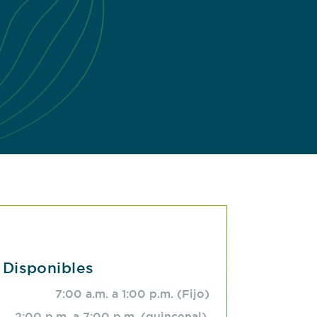
 Disponibles
7:00 a.m. a 1:00 p.m. (Fijo)
2:00 p.m. a 7:00 p.m. (quincenal).