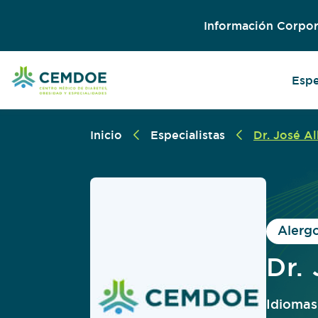
Información Corpor
Espe
Inicio
Especialistas
Dr. José A
Alerg
Dr.
Idiomas