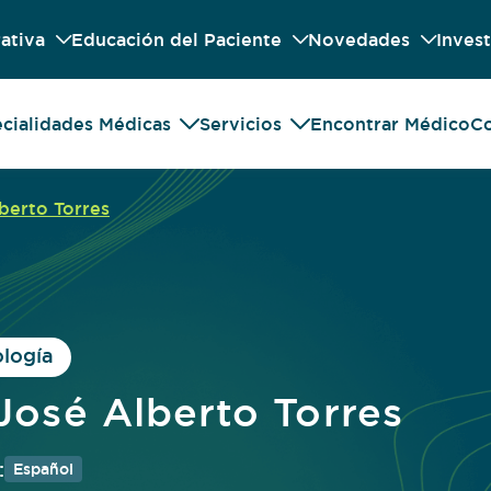
ativa
Educación del Paciente
Novedades
Invest
cialidades Médicas
Servicios
Encontrar Médico
Co
lberto Torres
ología
 José Alberto Torres
:
Español