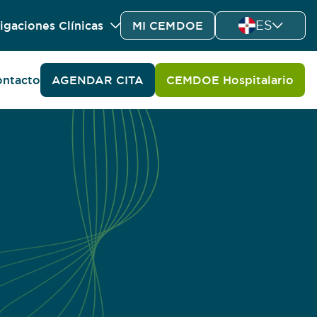
ES
igaciones Clínicas
MI CEMDOE
ntacto
AGENDAR CITA
CEMDOE Hospitalario