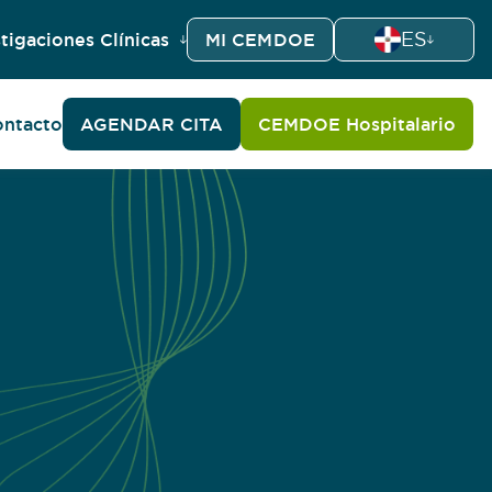
ES
tigaciones Clínicas
MI CEMDOE
ntacto
AGENDAR CITA
CEMDOE Hospitalario