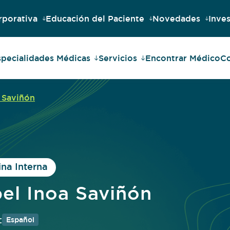
rporativa
Educación del Paciente
Novedades
Inves
specialidades Médicas
Servicios
Encontrar Médico
Co
 Saviñón
na Interna
el Inoa Saviñón
:
Español