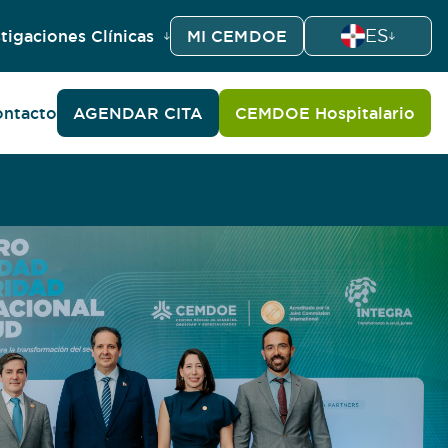
ES
tigaciones Clínicas
MI CEMDOE
ntacto
AGENDAR CITA
CEMDOE Hospitalario