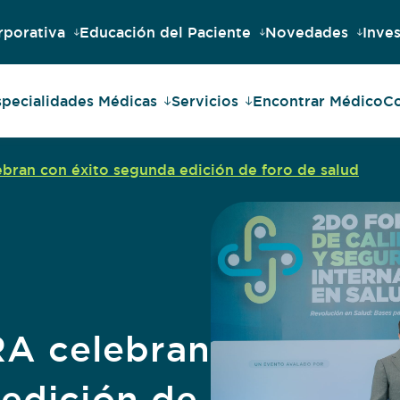
rporativa
Educación del Paciente
Novedades
Inves
specialidades Médicas
Servicios
Encontrar Médico
Co
an con éxito segunda edición de foro de salud
A celebran
 edición de