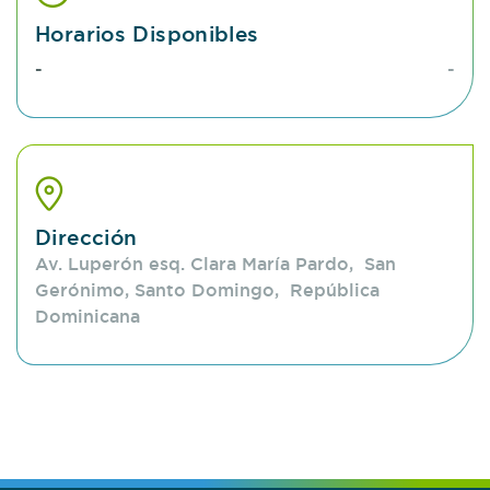
Horarios Disponibles
a través de pequeñas incisiones, ofreciendo
tratamientos precisos para aneurismas, accidentes
-
-
cerebrovasculares (ACV) y otras afecciones
neurológicas, con menor riesgo y tiempos de
recuperación más cortos.
Dirección
Av. Luperón esq. Clara María Pardo, San
Gerónimo, Santo Domingo, República
Dominicana