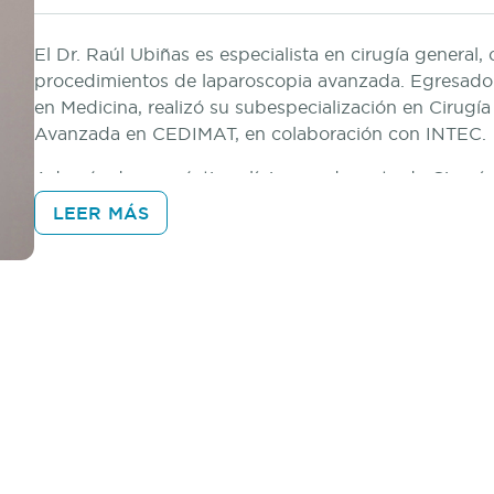
El Dr. Raúl Ubiñas es especialista en cirugía general, 
procedimientos de laparoscopia avanzada. Egresado
en Medicina, realizó su subespecialización en Cirugía
Avanzada en CEDIMAT, en colaboración con INTEC.
Además de su práctica clínica, es docente de Cirugí
como INTEC, UNIBE, UNPHU y UASD. Actualmente, 
LEER MÁS
Quirúrgico en el Centro de Diabetes, Obesidad y Es
equipo quirúrgico en procedimientos avanzados.