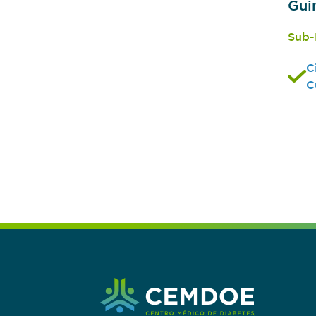
Gui
Sub-
C
C