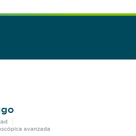
ugo
dad
roscópica avanzada