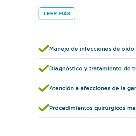
oído, problemas de audición, sinusitis y
LEER MÁS
proporcionar un tratamiento integral que
nuestros pacientes.
Nos enfocamos en crear un plan de tra
Manejo de infecciones de oído y
individuales de cada paciente, asegura
un seguimiento continuo que favorezca 
Diagnóstico y tratamiento de t
de vida.
Atención a afecciones de la ga
Procedimientos quirúrgicos me