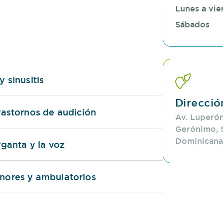
Lunes a vie
 trastornos de la voz. Nuestro objetivo es
Sábados
 mejore la salud y el bienestar de
tamiento adaptado a las necesidades
 sinusitis
ndo desde un diagnóstico acertado hasta
su recuperación y mejora en la calidad
Direcció
rastornos de audición
Av. Luperón
Gerónimo, 
Dominicana
rganta y la voz
nores y ambulatorios