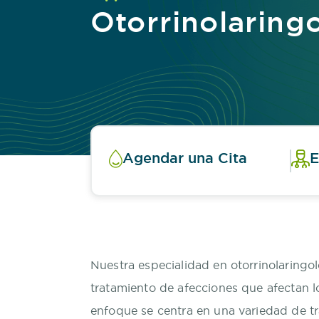
Otorrinolaring
Agendar una Cita
E
Nuestra especialidad en otorrinolaringol
tratamiento de afecciones que afectan lo
enfoque se centra en una variedad de tr