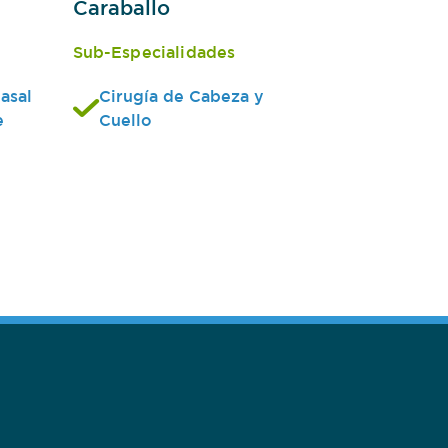
Caraballo
Sub-Especialidades
asal
Cirugía de Cabeza y
e
Cuello