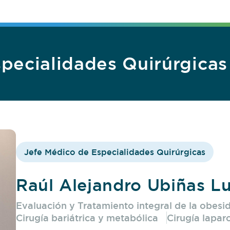
pecialidades Quirúrgicas
Jefe Médico de Especialidades Quirúrgicas
Raúl Alejandro Ubiñas L
Evaluación y Tratamiento integral de la obesi
Cirugía bariátrica y metabólica
Cirugía lapa