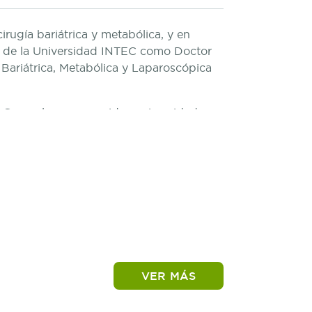
cirugía bariátrica y metabólica, y en
 de la Universidad INTEC como Doctor
 Bariátrica, Metabólica y Laparoscópica
a General en reconocidas universidades
se desempeña como Jefe del Bloque
pecialidades (CEMDOE), donde lidera el
VER MÁS