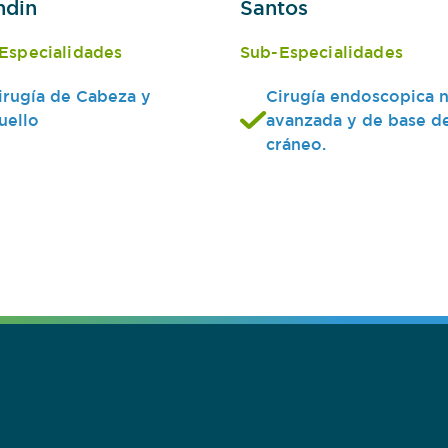
ndin
Santos
Especialidades
Sub-Especialidades
irugía de Cabeza y
Cirugía endoscopica n
uello
avanzada y de base d
cráneo.