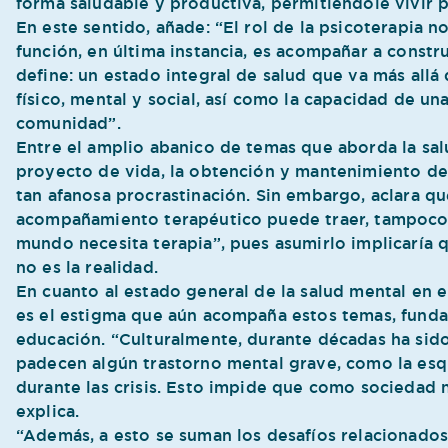
forma saludable y productiva, permitiéndole vivir 
En este sentido, añade: “El rol de la psicoterapia no
función, en última instancia, es acompañar a const
define: un estado integral de salud que va más allá
físico, mental y social, así como la capacidad de un
comunidad”.
Entre el amplio abanico de temas que aborda la sal
proyecto de vida, la obtención y mantenimiento de h
tan afanosa procrastinación. Sin embargo, aclara que
acompañamiento terapéutico puede traer, tampoco 
mundo necesita terapia”, pues asumirlo implicaría 
no es la realidad.
En cuanto al estado general de la salud mental en el 
es el estigma que aún acompaña estos temas, fundam
educación. “Culturalmente, durante décadas ha sid
padecen algún trastorno mental grave, como la esqu
durante las crisis. Esto impide que como sociedad 
explica.
“Además, a esto se suman los desafíos relacionados 