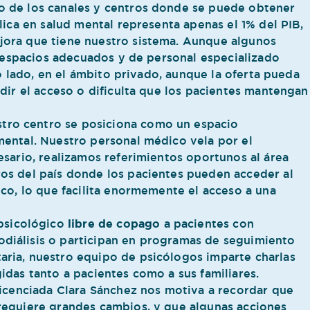
o de los canales y centros donde se puede obtener
lica en salud mental representa apenas el 1% del PIB,
jora que tiene nuestro sistema. Aunque algunos
e espacios adecuados y de personal especializado
ro lado, en el ámbito privado, aunque la oferta pueda
dir el acceso o dificulta que los pacientes mantengan
stro centro se posiciona como un espacio
mental. Nuestro personal médico vela por el
esario, realizamos referimientos oportunos al área
os del país donde los pacientes pueden acceder al
ico, lo que facilita enormemente el acceso a una
psicológico
libre de copago
a pacientes con
diálisis o participan en programas de seguimiento
ria, nuestro equipo de psicólogos imparte charlas
idas tanto a pacientes como a sus familiares.
 Licenciada Clara Sánchez nos motiva a recordar que
requiere grandes cambios, y que algunas acciones