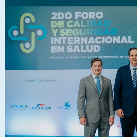
Posted in
Sin categoría
Tagged
CEMDOE
,
SALUD M